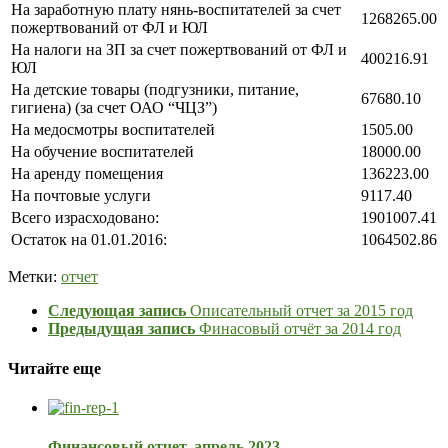
На заработную плату нянь-воспитателе
й за счет
1268265.00
пожертвований от ФЛ и ЮЛ
На налоги на ЗП за счет пожертвований от ФЛ и
400216.91
ЮЛ
На детские товары (подгузники, питание,
67680.10
гигиена) (за счет ОАО “ЧЦЗ”)
На медосмотры воспитателей
1505.00
На обучение воспитателей
18000.00
На аренду помещения
136223.00
На почтовые услуги
9117.40
Всего израсходовано:
1901007.41
Остаток на 01.01.2016:
1064502.86
Метки:
отчет
Следующая запись
Описательный отчет за 2015 год
Предыдущая запись
Финасовый отчёт за 2014 год
Читайте еще
Финансовый отчет, апрель 2023