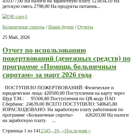
410377,00 На налоги на заработную плату 123854,10 На
детскую смесь 2798,00 На продукты питания...
Больничные сироты
/
Наши будни
/
Отчеты
25 Май, 2026
Отчет по использованию
пожертвований (денежных средств) по
программе «Помощь больничным
сиротам» за март 2026 года
ПОСТУПИЛО ПОЖЕРТВОВАНИЙ: Физические и
юридические лица: 420500,00 Поступления на карту через
Щур Т.М.: 95506,80 Поступления по QR-коду ПАО
Сбербанк: 24639,00 ВСЕГО ПОСТУПИЛО: 540645,80
ИЗРАСХОДОВАНО: На заработную плату работников по
программе «Больничные сироты» 426203,00 На налоги
на заработную плату ...
Страница 1 из 14
1
2
3
4
5
...
10
...
»
Последняя »