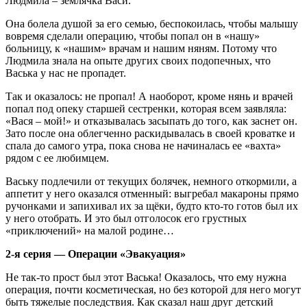
Людмила – землячка Васи.
Она болела душой за его семью, беспокоилась, чтобы малышу
вовремя сделали операцию, чтобы попал он в «нашу»
больницу, к «нашим» врачам и нашим няням. Потому что
Людмила знала на опыте других своих подопечных, что
Васька у нас не пропадет.
Так и оказалось: не пропал! А наоборот, кроме нянь и врачей
попал под опеку старшей сестренки, которая всем заявляла:
«Вася – мой!» и отказывалась засыпать до того, как заснет он.
Зато после она облегченно раскидывалась в своей кроватке и
спала до самого утра, пока снова не начиналась ее «вахта»
рядом с ее любимцем.
Ваську подлечили от текущих болячек, немного откормили, а
аппетит у него оказался отменный: выгребал макароны прямо
ручонками и запихивал их за щёки, будто кто-то готов был их
у него отобрать. И это был отголосок его грустных
«приключений» на малой родине…
2-я серия — Операции «Эвакуация»
Не так-то прост был этот Васька! Оказалось, что ему нужна
операция, почти косметическая, но без которой для него могут
быть тяжелые последствия. Как сказал наш друг детский