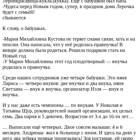
Леройкрасавица-кукла.(кукка). Ещё с бабушкой был папа.
-Чудеса перед Новым годом, супер, в праздник дома Лерочка
будет с семьёй!
сбываются
К слову, о бабушках.
-Мария Михайловна Кустова не теряет снами связи, хоть и на
пенсии. Она написала, что у неё родилась правнучка! В
январе должна была родиться. Решила подарком стать на
Новый год
-У Марии Михайловны этот год плодотворный — внучка
родилась и правнучка.
Среди наших сотрудников уже четыре бабушки. Это няня
Лариса — четверо внуков: две внучки и два внука, няня
Светлана — внук и внучка, организатор Нэля — внук и
внучка.
И у нас даже есть чемпионы … по внукам. У Николая и
Татьяны Щур, руководителей нашей организации, их целых
семь. Два парня и 5 девочек. Возрастом от 3-х до 16-ти лет…
… Выписали ещё четверых. Двое совсем малыши: 4 и 6
месяцев. Андрюша жил в больнице с июня. И здесь на днях у
него два зубика первые прорезались! Зоя постарше, ей скоро