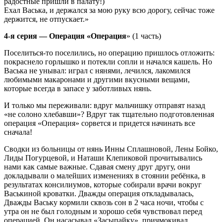
радостные пришли в палату!)
Ехал Васька, и держался за мою руку всю дорогу, сейчас тоже
держится, не отпускает.»
4-я серия — Операция «Операция
» (1 часть)
Поселиться-то поселились, но операцию пришлось отложить:
покраснело горлышко и потекли сопли и начался кашель. Но
Васька не унывал: играл с нянями, лечился, лакомился
любимыми макаронами и другими вкусными вещами,
которые всегда в запасе у заботливых нянь.
И только мы переживали: вдруг мальчишку отправят назад
«не солоно хлебавши»? Вдруг так тщательно подготовленная
операция «Операция» сорвется и придется начинать все
сначала!
Сводки из больницы от нянь Инны Сплашновой, Лены Бойко,
Лиды Погурцевой, и Наташи Клепиковой прочитывались
нами как самые важные. Сдавая смену друг другу, они
докладывали о малейших изменениях в стоянии ребёнка, в
результатах консилиумов, которые собирали врачи вокруг
Васькиной кроватки. Дважды операция откладывалась,
Дважды Ваську кормили сквозь сон в 2 часа ночи, чтобы с
утра он не был голодным и хорошо себя чувствовал перед
операцией. Он насасывал «Засыпайку», причмокивал