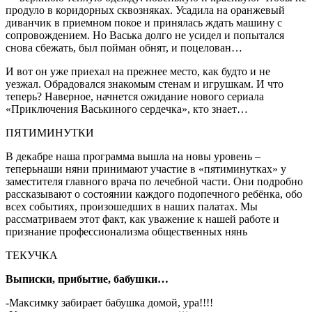
продуло в коридорных сквозняках. Усадила на оранжевый
диванчик в приемном покое и принялась ждать машину с
сопровождением. Но Васька долго не усидел и попытался
снова сбежать, был пойман обнят, и поцелован…
И вот он уже приехал на прежнее место, как будто и не
уезжал. Обрадовался знакомым стенам и игрушкам. И что
теперь? Наверное, начнется ожидание нового сериала
«Приключения Васькиного сердечка», кто знает…
ПЯТИМИНУТКИ
В декабре наша программа вышла на новы уровень –
теперьнаши няни принимают участие в «пятиминутках» у
заместителя главного врача по лечебной части. Они подробно
рассказывают о состоянии каждого подопечного ребёнка, обо
всех событиях, произошедших в наших палатах. Мы
рассматриваем этот факт, как уважение к нашей работе и
признание профессионализма общественных нянь
ТЕКУЧКА
Выписки, прибытие, бабушки…
-Максимку забирает бабушка домой, ура!!!!