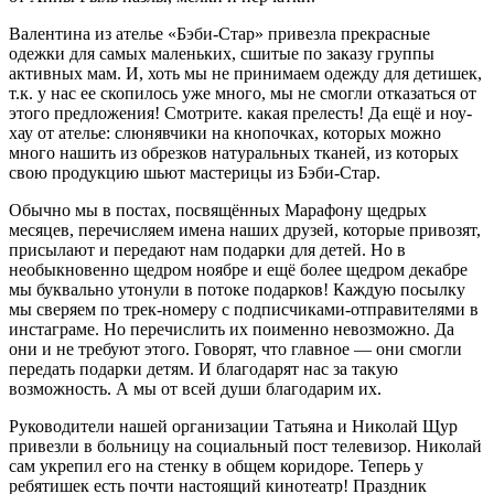
Валентина из ателье «Бэби-Стар» привезла прекрасные
одежки для самых маленьких, сшитые по заказу группы
активных мам. И, хоть мы не принимаем одежду для детишек,
т.к. у нас ее скопилось уже много, мы не смогли отказаться от
этого предложения! Смотрите. какая прелесть! Да ещё и ноу-
хау от ателье: слюнявчики на кнопочках, которых можно
много нашить из обрезков натуральных тканей, из которых
свою продукцию шьют мастерицы из Бэби-Стар.
Обычно мы в постах, посвящённых Марафону щедрых
месяцев, перечисляем имена наших друзей, которые привозят,
присылают и передают нам подарки для детей. Но в
необыкновенно щедром ноябре и ещё более щедром декабре
мы буквально утонули в потоке подарков! Каждую посылку
мы сверяем по трек-номеру с подписчиками-отправителями в
инстаграме. Но перечислить их поименно невозможно. Да
они и не требуют этого. Говорят, что главное — они смогли
передать подарки детям. И благодарят нас за такую
возможность. А мы от всей души благодарим их.
Руководители нашей организации Татьяна и Николай Щур
привезли в больницу на социальный пост телевизор. Николай
сам укрепил его на стенку в общем коридоре. Теперь у
ребятишек есть почти настоящий кинотеатр! Праздник