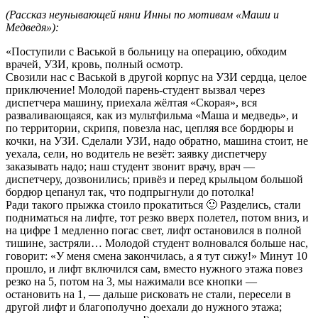
(Рассказ неунывающей няни Инны
по мотивам «Маши и
Медведя»):
«Поступили с Васькой в больницу на операцию, обходим
врачей, УЗИ, кровь, полный осмотр.
Свозили нас с Васькой в другой корпус на УЗИ сердца, целое
приключение! Молодой парень-студент вызвал через
диспетчера машину, приехала жёлтая «Скорая», вся
разваливающаяся, как из мультфильма «Маша и медведь», и
по территории, скрипя, повезла нас, цепляя все бордюры и
кочки, на УЗИ. Сделали УЗИ, надо обратно, машина стоит, не
уехала, сели, но водитель не везёт: заявку диспетчеру
заказывать надо; наш студент звонит врачу, врач —
диспетчеру, дозвонились; привёз и перед крыльцом большой
бордюр цепанул так, что подпрыгнули до потолка!
Ради такого прыжка стоило прокатиться 🙂 Разделись, стали
подниматься на лифте, тот резко вверх полетел, потом вниз, и
на цифре 1 медленно погас свет, лифт остановился в полной
тишине, застряли… Молодой студент волновался больше нас,
говорит: «У меня смена закончилась, а я тут сижу!» Минут 10
прошло, и лифт включился сам, вместо нужного этажа повез
резко на 5, потом на 3, мы нажимали все кнопки —
остановить на 1, — дальше рисковать не стали, пересели в
другой лифт и благополучно доехали до нужного этажа;