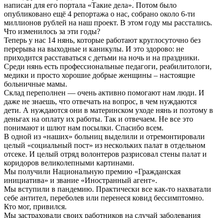
написан для его портала «Такие дела». Потом было
опубликовано ещё 4 репортажа о нас, собрано около 6-ти
миллионов рублей на наш проект. В этом году мы расстались.
Что изменилось за эти годы?
Теперь у нас 14 нянь, которые работают круглосуточно без
перерыва на выходные и каникулы. И это здорово: не
приходится расставаться с детьми на ночь и на праздники.
Среди нянь есть профессиональные педагоги, реабилитологи,
медики и просто хорошие добрые женщины – настоящие
больничные мамы.
Склад переполнен — очень активно помогают нам люди. И
даже не знаешь, что отвечать на вопрос, в чем нуждаются
дети. А нуждаются они в материнском уходе нянь и поэтому в
деньгах на оплату их работы. Так и отвечаем. Не все это
понимают и шлют нам посылки. Спасибо всем.
В одной из «наших» больниц выделили и отремонтировали
целый «социальный пост» из нескольких палат в отдельном
отсеке. И целый отряд волонтеров разрисовал стены палат и
коридоров великолепными картинами.
Мы получили Национальную премию «Гражданская
инициатива» и звание «Иностранный агент».
Мы вступили в пандемию. Практически все как-то нахватали
себе антител, переболев или перенеся ковид бессимптомно.
Кто мог, привился.
Мы застраховали своих работников на случай заболевания