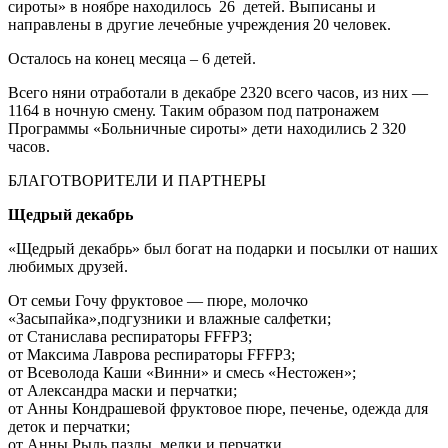
сироты» в ноябре находилось 26 детей. Выписаны и
направлены в другие лечебные учреждения 20 человек.
Осталось на конец месяца – 6 детей.
Всего няни отработали в декабре 2320 всего часов, из них —
1164 в ночную смену. Таким образом под патронажем
Программы «Больничные сироты» дети находились 2 320
часов.
БЛАГОТВОРИТЕЛИ И ПАРТНЕРЫ
Щедрый декабрь
«Щедрый декабрь» был богат на подарки и посылки от наших
любимых друзей.
От семьи Гочу фруктовое — пюре, молочко
«Засыпайка»,подгузники и влажные салфетки;
от Станислава респираторы FFFP3;
от Максима Лаврова респираторы FFFP3;
от Всеволода Каши «Винни» и смесь «Нестожен»;
от Александра маски и перчатки;
от Анны Кондрашевой фруктовое пюре, печенье, одежда для
деток и перчатки;
от Анны Рыль пазлы, мелки и перчатки.