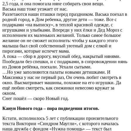
2,5 года, и она помогала няне собирать свои вещи.
Васька наш тоже уезжает от нас.
Разлетаются наши пташки перед праздником. Васька поехал в
родной город, в Дом ребенка, другие дети — тоже. Все с
подарками «на выписку», в теплой красивой одежде, с
игрушками и улыбками. Впереди у них ёлки и Дед Мороз с
исполением их маленьких желаний. Только самое большое
желание он не сможет исполнить: чтобы у каждого этого
малыша был свой собственный уютный дом с елкой и
пирогами, которые испечет мама.
А пока — сбор в дорогу, вкусный обед, накрытый нянями.
Пообедали без спешки, и с подарками, в сопровождении нянь
из Домов ребёнка, поехали. Уехали сытыми.
…Но уже заполняются палаты новыми детишками. И
Максимка у нас не первый раз, Он очень любит смотреть в
окно. Высматривает машины, похожие на его игрушки. Да
ещё любин смотреть, как снежинки невесомо кружат за
окном.
Снег пошёл — скоро Новый год.
Канун Нового года – пора подведения итогов.
Кстати, исполнилось 5 лет с публикации пронзительного
текста Виктории «Синдром Маугли», с которого началась
наша дружба с фондом «Нужна помощь» — текст был