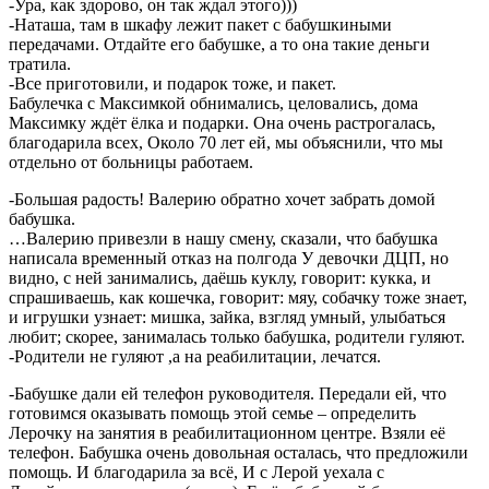
-Ура, как здорово, он так ждал этого)))
-Наташа, там в шкафу лежит пакет с бабушкиными
передачами. Отдайте его бабушке, а то она такие деньги
тратила.
-Все приготовили, и подарок тоже, и пакет.
Бабулечка с Максимкой обнимались, целовались, дома
Максимку ждёт ёлка и подарки. Она очень растрогалась,
благодарила всех, Около 70 лет ей, мы объяснили, что мы
отдельно от больницы работаем.
-Большая радость! Валерию обратно хочет забрать домой
бабушка.
…Валерию привезли в нашу смену, сказали, что бабушка
написала временный отказ на полгода У девочки ДЦП, но
видно, с ней занимались, даёшь куклу, говорит: кукка, и
спрашиваешь, как кошечка, говорит: мяу, собачку тоже знает,
и игрушки узнает: мишка, зайка, взгляд умный, улыбаться
любит; скорее, занималась только бабушка, родители гуляют.
-Родители не гуляют ,а на реабилитации, лечатся.
-Бабушке дали ей телефон руководителя. Передали ей, что
готовимся оказывать помощь этой семье – определить
Лерочку на занятия в реабилитационном центре. Взяли её
телефон. Бабушка очень довольная осталась, что предложили
помощь. И благодарила за всё, И с Лерой уехала с