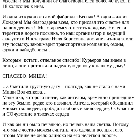
«Весна»! Мы получили от благотворителей более 40 кукол и
18 колясочек к ним.
И одна из кукол от самой фабрики «Весна»! А одна – аж из
Лондона! Мы благодарны всем, кто прислал это счастье для
наших девочек! Мы стараемся ответить каждому. Но, если
теряется в дороге посылка, то наш организатор и ведущий
аккаунта в Инстаграме Нэля Борисовна достанет из-под земли
эту посылку, закошмарит транспортные компании, озоны,
сдэки и вайлдберисы…
Которым, кстати, отдельное спасибо! Курьеров мы знаем в
лицо, а они протоптали надежную дорогу к нашему дому!
СПАСИБО, МИША!
…Отметили грустную дату – полгода, как не стало с нами
Миши Волченкова…
Мальчика, которого иначе, как ангелом, временно пришедшим
на эту Землю, редко кто называл. Ангела, который объединил
множество людей, пробудил любовь и милосердие, СОучастие
и СОчувствие в тысячах сердец.
И как бы ни было печально, но печаль наша светла. Потому
что мы с честно можем считать, что сделали все для того,
чтобы Мише не было одиноко на его нелёгкой дороге.