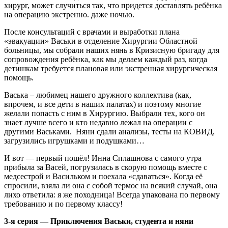
хирург, может случиться так, что придется доставлять ребёнка
на операцию экстренно. даже ночью.
После консультаций с врачами и выработки плана
«эвакуации» Васьки в отделение Хирургии Областной
больницы, мы собрали наших нянь в Кризисную бригаду для
сопровождения ребёнка, как мы делаем каждый раз, когда
детишкам требуется плановая или экстренная хирургическая
помощь.
Васька – любимец нашего дружного коллектива (как,
впрочем, и все дети в наших палатах) и поэтому многие
желали попасть с ним в Хирургию. Выбрали тех, кого он
знает лучше всего и кто недавно лежал на операции с
другими Васьками. Няни сдали анализы, тесты на КОВИД,
загрузились игрушками и подушками…
И вот — первый пошёл! Инна Сплашнова с самого утра
прибыла за Васей, погрузилась в скорую помощь вместе с
медсестрой и Васильком и поехала «сдаваться». Когда её
спросили, взяла ли она с собой термос на всякий случай, она
лихо ответила: я же походница! Всегда упакована по первому
требованию и по первому классу!
3-я серия — Приключения Васьки, студента и няни