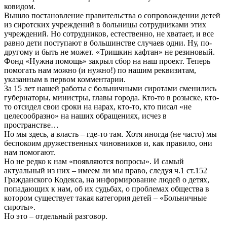
ковидом.
Вышло постановление правительства о сопровождении детей
из сиротских учреждений в больницы сотрудниками этих
учреждений. Но сотрудников, естественно, не хватает, и все
равно дети поступают в большинстве случаев одни. Ну, по-
другому и быть не может. «Тришкин кафтан» не резиновый.
Фонд «Нужна помощь» закрыл сбор на наш проект. Теперь
помогать нам можно (и нужно!) по нашим реквизитам,
указанным в первом комментарии.
За 15 лет нашей работы с больничными сиротами сменились
губернаторы, министры, главы города. Кто-то в розыске, кто-
то отсидел свои сроки на нарах, кто-то, кто писал «не
целесообразно» на наших обращениях, исчез в
пространстве…
Но мы здесь, а власть – где-то там. Хотя иногда (не часто) мы
беспокоим дружественных чиновников и, как правило, они
нам помогают.
Но не редко к нам «появляются вопросы». И самый
актуальный из них – имеем ли мы право, следуя ч.1 ст.152
Гражданского Кодекса, на информирование людей о детях,
попадающих к нам, об их судьбах, о проблемах общества в
котором существует такая категория детей – «Больничные
сироты».
Но это – отдельный разговор.