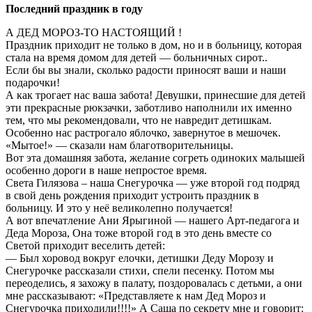
Последний праздник в году
А ДЕД МОРОЗ-ТО НАСТОЯЩИЙ !
Праздник приходит не только в дом, но и в больницу, которая
стала на время домом для детей — больничных сирот..
Если бы вы знали, сколько радости приносят ваши и наши
подарочки!
А как трогает нас ваша забота! Девушки, принесшие для детей
эти прекрасные рюкзачки, заботливо наполнили их именно
тем, что мы рекомендовали, что не навредит детишкам.
Особенно нас растрогало яблочко, завернутое в мешочек.
«Мытое!» — сказали нам благотворительницы.
Вот эта домашняя забота, желание согреть одиноких малышей
особенно дороги в наше непростое время.
Света Гилязова – наша Снегурочка — уже второй год подряд
в свой день рождения приходит устроить праздник в
больницу. И это у неё великолепно получается!
А вот впечатление Ани Ярыгиной — нашего Арт-педагога и
Деда Мороза, Она тоже второй год в это день вместе со
Светой приходит веселить детей:
— Был хоровод вокруг елочки, детишки Деду Морозу и
Снегурочке рассказали стихи, спели песенку. Потом мы
переоделись, я захожу в палату, поздоровалась с детьми, а они
мне рассказывают: «Представляете к нам Дед Мороз и
Снегурочка приходили!!!!» А Саша по секрету мне и говорит: