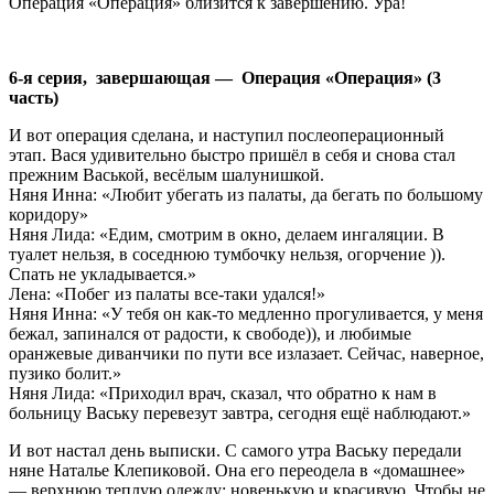
Операция «Операция» близится к завершению. Ура!
6-я серия, завершающая — Операция «Операция» (3
часть)
И вот операция сделана, и наступил послеоперационный
этап. Вася удивительно быстро пришёл в себя и снова стал
прежним Васькой, весёлым шалунишкой.
Няня Инна: «Любит убегать из палаты, да бегать по большому
коридору»
Няня Лида: «Едим, смотрим в окно, делаем ингаляции. В
туалет нельзя, в соседнюю тумбочку нельзя, огорчение )).
Спать не укладывается.»
Лена: «Побег из палаты все-таки удался!»
Няня Инна: «У тебя он как-то медленно прогуливается, у меня
бежал, запинался от радости, к свободе)), и любимые
оранжевые диванчики по пути все излазает. Сейчас, наверное,
пузико болит.»
Няня Лида: «Приходил врач, сказал, что обратно к нам в
больницу Ваську перевезут завтра, сегодня ещё наблюдают.»
И вот настал день выписки. С самого утра Ваську передали
няне Наталье Клепиковой. Она его переодела в «домашнее»
— верхнюю теплую одежду: новенькую и красивую. Чтобы не