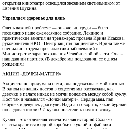
открытия кинотеатра освещался звездным светильником от
Евгения Щукина.
Укрепляем здоровье для нянь
Очень важной проблеме — онкологии груди — было
посвящено наше ежемесячное собрание. Лекцию и
практические занятия на тренажёрах провела Ирина Исакова,
руководитель НКО «Центр защиты пациентов». Ирина также
специалист отдела профилактики заболеваний в
Министерстве здравоохранения Челябинской области. Она –
наш давний партнер. (В декабре мы поздравили ее с днем
рождения.)
АКЦИЯ «ДОЧКИ-МАТЕРИ»
Акция эта не придумана нами, она подсказана самой жизнью.
В одном из наших постов в соцсетях мы рассказали, как
девочки в палате никак не могли поделить между собой куклу.
Пост так и назывался «Дочки-матери». Сердца мам, пап,
бабушек и девушек дрогнули, Надо ли говорить, какой бурный
последовал отклик! И куклы полетели к нам отовсюду.
Куклы – это отдельная замечательная история! Сколько
счастья хранится в одной коробке с куклой от фабрики